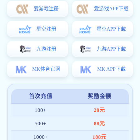
费兰口型引热议求VAR助攻球进场景令人心疼他在球场上的艰难时刻
2026-07-15
文胖分析湖人詹姆斯未来去留勇士全力追逐老詹意图明确
2026-07-14
西班牙队计划于5月25日发布26人世界杯参赛名单引发关注
2026-07-13
贝尔戈米分析国米投资前景或将引进意大利球员的可能性
2026-07-12
勇士官推回忆库里经典绝杀文班超远三分引发热议
2026-07-10
西班牙媒体分析巴萨强势夺冠背后皇马马竞表现低迷
2026-07-09
龙赛罗盛赞马竞恶搞巴萨创意十足首次转发引发热议
2026-07-08
奥尔莫：全力争胜皇马夺西甲冠军希望姆巴佩缺阵助我队取胜
2026-07-07
卡斯尔分析兰德尔的对抗能力与身高优势对比赛的影响
2026-07-05
布朗称布伦森为安全毯全队展现冠军级别的冷静与稳定表现
2026-07-03
辽宁铁人楠波湾迎战上海海港旧友重聚再续传奇对决
2026-07-02