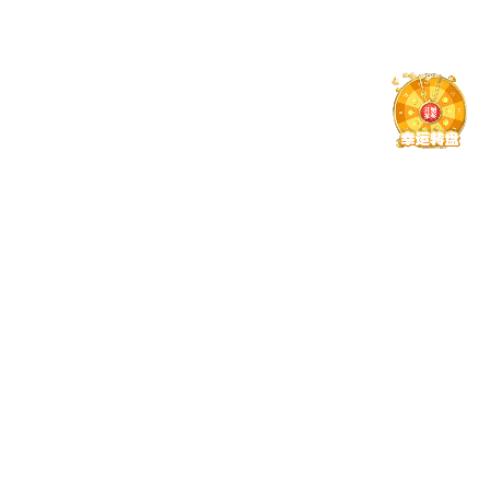
你可能喜欢
2026-07-27
#1