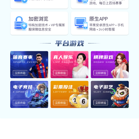
穆里尼奥与弗里克再度交锋回顾2019年拜仁战胜热刺的精彩时刻
2026-06-20
申花左路成三镇攻击重点本土中卫对抗高中锋压力巨大
2026-06-19
2026年全国U21青年篮球锦标赛女子组预赛精彩落幕各队表现引人瞩目
2026-06-18
雷吉隆庆祝迈阿密胜利晒照莫拉塔点赞助威展友谊
2026-06-17
阿里纳斯认为五个乔丹不敌五个文班但五个老詹或五个KD才是最佳组合
2026-06-16
小蜘蛛续约谈判陷入僵局亲信频繁与多家经纪公司接触引发关注
2026-06-15
名嘴解读KD交易背后的快乐与痛苦如同拥有与出售一艘船的心路历程
2026-06-14
森林狼总经理期待发现文班如天赋球员的复刻版本希望得到更多信息
2026-06-13
北京豪华阵容未能夺冠球迷心中不甘情绪难平
2026-06-12
帕金斯称国际球员崛起文班将主宰NBA未来十年攻防战场
2026-06-11