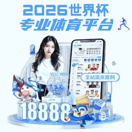
注册入口
首页
体育焦点
赫拉芬贝赫谈日本队表现称需全力备战瑞典队挑战
2026-08-08
镰田大地坚定信心全力以赴迎战巴西不再过度尊重对手
2026-08-07
阿斯报透露科莫激活买断条款支付1600万欧元成功签下莫拉塔
2026-08-05
穆帅对15亿报价小蜘蛛表示不满身边人透露他十分恼火
2026-08-04
费内巴切与皇马就迪亚斯转会事宜展开积极谈判
2026-08-03
曼联对皮奥的兴趣被视为旧闻国米将与球员洽谈薪资续约事宜
2026-08-02
贝克汉姆荣登好莱坞星光大道阿汤哥赞其对梅西加盟MLS的影响
2026-08-01