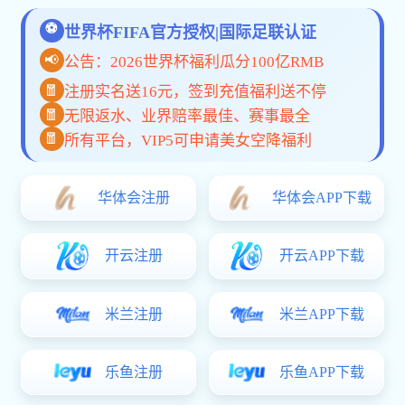
里奇保罗称詹姆斯42岁仍受欢迎多支球队渴望签约令人自豪
2026-07-31
马竞关注达库尼亚转会科莫坚决拒绝并计划续约球员
2026-07-30
湖人媒体人分析小里在东詹缺阵时表现出色如今却受压力影响表现下滑
2026-07-29
曼晚报道巴萨2600万镑购拉什福德条款已失效续租曼联无望
2026-07-28
莱奥谈阿莫林执教米兰对留队的影响世界杯后再做决定
2026-07-27
霍华德谈詹姆斯加盟马刺可能再夺两冠的看法引发热议
2026-07-25
总冠军归属已定FMVP之争成最大悬念引发热议
2026-07-20
森林狼因省钱送走兰德尔或引发爱德华兹申请交易危机
2026-07-19
热火勇士比赛现场观众稀少媒体人享受免费前排观赛体验
2026-07-18
多诺万出道即巅峰他的进攻调校能力正是马刺所需
2026-07-17
王思雨表现出色但失误频繁10投5中贡献16分4板5助4断
2026-07-16