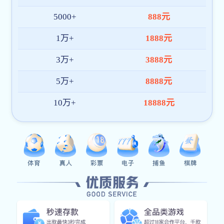
挪威主帅确认哈兰德因轻微伤缺席瑞典热身赛
2026-07-01
阿贾克斯宣布米歇尔担任新主帅合同为期两年直至2028年
2026-06-30
火箭媒体人分析詹姆斯22岁总决赛表现文班可借鉴缓解首战投篮压力
2026-06-29
皇马官方宣布卢宁因病毒缺席训练巴尔韦德恢复部分合练状态
2026-06-28
姆巴佩因身体不适缺席对阵巴萨的比赛训练最后阶段出现问题
2026-06-27
摩根承认曾质疑塔帅表现现已被其出色成绩打脸
2026-06-26
科曼谈廷伯世界杯前景不乐观德佩或有机会逆袭入选大名单
2026-06-25
查尔斯李展望球队未来续约信心满满期待新篇章开启
2026-06-24
乔哈特盛赞佩普为冠军收割机型主帅影响力遍及全球足球界
2026-06-23
米利托怒斥裁判判罚不公称阿根廷足球遭遇严重危机
2026-06-22
东体报道蒯纪闻克劳德康复进展傅欢复出在望信号积极
2026-06-21