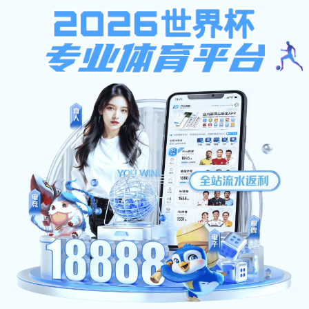
注册入口
完美体育
APP与网页版入口｜
畅享全球体育赛事与数据服务
欢迎访问
完美体育
，提供全面覆盖足球、篮
球、电竞等项目的赛事资讯与数据内容， 支持
APP下载
与
网页使用
，每日同步更新千场比
赛，聚焦热门体育内容， 助您轻松获取赛事动
态，掌握比赛节奏。
手机App
网页版