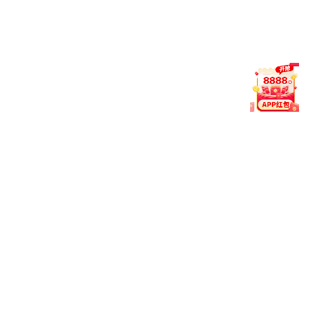
来竞争力。这种理性的思维方式必将在激烈竞争中帮
助球队立足于不败之地，为下一步发展奠定坚实基
础。
上一篇：
菜鸟杨瀚森表现出色费尔斯与对手…
下一篇：
帕金斯称国际球员崛起文班将主宰
相关推荐文章