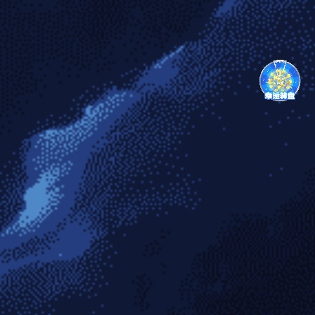
们在场上的配合显得生疏，经常出现不必要
失误。而此时，如果能够保持冷静，将有机
键赛事中的表现。如果不加以改善，将来势
兑现冠军梦想时，无疑让这些忠实粉丝感到
，就一定能够冲击冠军。因此，当现实与理