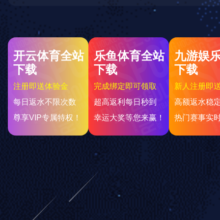
然而，光有明星球员并不能确保胜利。在
但整体配合时常出现问题，这使得球队在
此外，在选择外援方面，北京队也做出了
有完全融入到整个团队之中，导致球队整
2、赛季中的表现
回顾整个赛季，北京队在常规赛阶段表现
临场发挥失常，导致了意想不到的失利。
尤其是在季后赛中，北京队面临更多挑战
频受阻。这种情况下，教练组应当及时调
随着比赛不断推进，伤病也成为了影响北
然难以与主力相提并论，因此无法弥补主