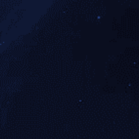
标赛女子组预
女子组预赛圆满落幕，各队表现令人瞩...
德佩或有机
队都在积极备战，争取能在这项盛事中...
训练巴尔韦
将卢宁因感染病毒缺席训练，同时巴...