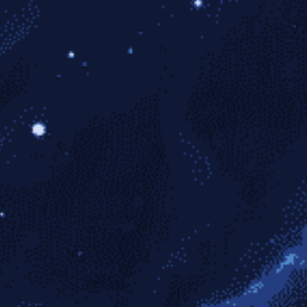
案，但实际执行效果却令人失望。在多个赛事中，我们看到球员
重，也是对球队士气的一种打击。
缺乏应变能力。当比分落后时，全队显得很急躁，从而导致决策
把握不住机会翻盘。
在执行战术时显然缺乏足够的一致性，这直接影响到了他们在关
发展的一个重要课题。
一场比赛都吸引着众多热血沸腾的球迷。然而，当豪华阵容未能
体育馆，却只能目睹一次次失败后的叹息和遗憾。
家对于这支球队寄予了无限希望。他们相信，只要有这样的阵容
不可避免的情感共鸣。