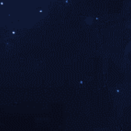
帕金斯称国际球员崛起文班将主宰…
相关推荐文章
2026年全国U21青年篮球锦
2026年全国U21青年篮球锦标赛
2026-06-18
科曼谈廷伯世界杯前景不乐观
随着2022年世界杯的临近，各国球
2026-06-25
皇马官方宣布卢宁因病毒缺席
近日，皇家马德里俱乐部官方宣布门
2026-06-28