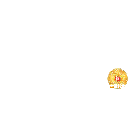
次事件，而是长期积累形成的一种集体情绪。这表明
广大球迷已经意识到，要想重振国足，就必须从各个
层面进行彻底改革，包括提升裁判素质、改进训练方
法等。
4、未来展望与发展方向
虽然当前困境重重，但每一次危机都是转机。从米利
托的话中，看到了他对阿根廷足球未来发展的期待。
他认为，只要各方共同努力，就一定能够找到解决方
案，从而实现复兴目标。这需要不仅仅是运动员自身
努力，更需要管理者和教练团队共同协作。
首先，加强青训体系建设非常重要。一支强大的国家
队离不开良好的基础培养，通过系统化训练培养青年
才俊，为未来输送源源不断的人才。此外，还需注重