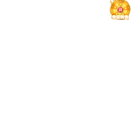
4、粉丝文化影响
粉丝文化作为现代体育的重要组成部分，对运动员及
其所效力球队具有深远影响。当杜兰特被交易时，他
身后那庞大的粉丝群体自然也受到牵连。一方面，他
们要接受偶像转会的信息，并试图理解其中缘由；另
一方面，这也是一种身份认同危机，不少忠实粉丝开
始质疑自己的支持立场。
粉丝之间常常因为对某位选手态度不同而展开激烈争
论，这进一步加剧了快乐与痛苦交织的状态。有些粉
丝选择继续支持自己钟爱的球队，而另一些则因失去
偶像而萌生离开的念头。这种情感上的摇摆不定，让
整场事件变得更加扑朔迷离，也显示出体育竞技中人
与人的复杂关系。