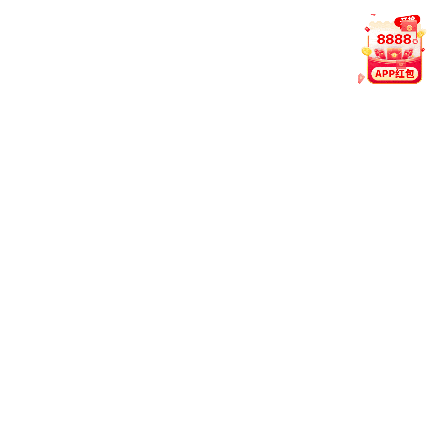
别时却难免遗憾，此过程中的成长才是真正值得铭记
的重要财富。
KD所经历的一切不仅仅是一桩简单的转会，它更是一
段关于梦想、挑战及自我超越的不平凡旅程。在未来
的发展中，无论他走向何方，都将继续书写属于他的
传奇故事，同时也提醒我们每个人，在人生旅途中，
无论面对怎样选择，都要勇敢迎接每一次挑战，因为
只有这样才能找到真正属于自己的幸福！
上一篇：
森林狼总经理期待发现文班如天赋…