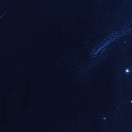
3、如何应对压力
面对外界压力和内部竞争，球队展示了非
们都会做好充分准备，以最佳状态迎接即
心理训练也是他们应对压力的一部分。通
们建立起良好的心理素质，让他们在关键
除此之外，相互之间支持与鼓励，也是缓
让每个球员都感受到归属感与力量，从而
4、未来的发展前景
随着赛季深入，这支球队展现出来的不仅
争力的新阵容。如果能够继续保持这种状
另一方面，全队上下对于未来目标一致，