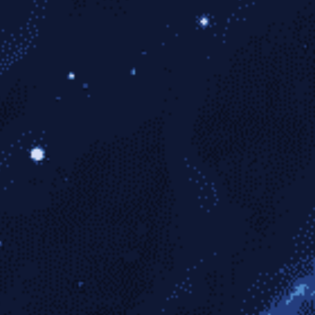
凡的韧性。他们深知，每场比赛都是一次新的挑战，同时也是证
将到来的较量。
过专业教练指导及团队交流，球员们学习如何管理自己的情绪，
时刻不被外界因素干扰，从而发挥出真实水平。
解压力的重要方式。在赛季漫长且充满挑战的时候，全队成员始
更好地投入到比赛中去。
是当前实力，还有无限潜力。以布伦森为核心，加之其他年轻有
态，并不断优化战术体系，那么夺冠并不是遥不可及的话题。
都渴望取得更好的成绩。因此，在接下来的训练和比赛中，他们