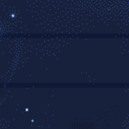
现冠军级别的冷静与稳定表现
赛的胜负，而在这个过程中，球员之间的默契和信任尤为重要。近
的重要地位，也反映出整个球队所展现出的冷静与稳定。在接下
冷静表现、如何应对压力以及未来展望。通过这些分析，我们将
具备出色的个人能力，更在关键时刻承担起组织进攻的重要职责
常常能够找到最合适的位置，将球送到最需要的人手中，为全队