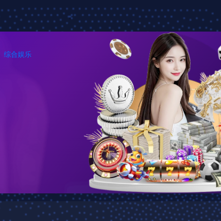
App下载
关于我们
体育热讯
P与网页版入口｜畅享全球体育
球、篮球、电竞等项目的赛事资讯与数据内容， 支
聚焦热门体育内容， 助您轻松获取赛事动态，掌
手机App
网页版