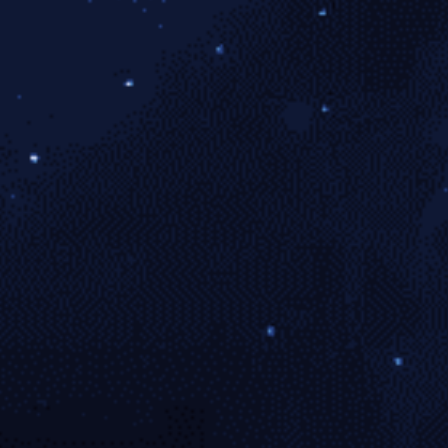
上一篇：
辽宁铁人楠波湾迎战上海海港旧友…
相关推荐文章
曼晚报道巴萨2600万镑购拉
近日，曼彻斯特晚报报道了关于巴萨
2026-07-28
王思雨表现出色但失误频繁10
在最近的一场比赛中，王思雨的表现
2026-07-16