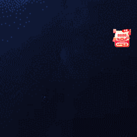
也预示着，只要坚持努力，就一定能迎来属
协作的重要性。从核心控卫到整个团队，每一
质和团队氛围的重要性，是值得所有球迷共
成员都有机会成为历史的一部分，而我们则