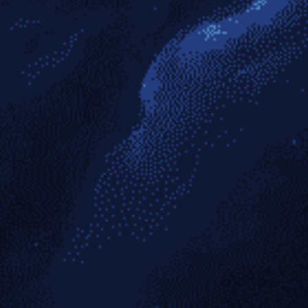
步提升团队凝聚力，为日后的挑战奠定基础。
具备良好的整体氛围，如此结合必将在未来带来更多佳绩。而这
别的冷静与稳定表现"这一主题深刻揭示了当今篮球赛事中团队
动着球队向前发展。同时，这也体现了现代篮球日益强调心理素
态，并持续深化战术执行，将极有可能书写新的传奇篇章。每位
终荣耀之路上的辉煌成就！