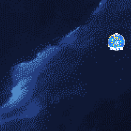
明自己的机会。因此，在每次上场之前，他
以及在紧张时刻保持专注。这些训练帮助他
终相互扶持，共同面对困难，这种团结精神
才华的新秀，他们正在逐渐形成一个具有竞
必然会持续发掘自身不足，通过努力提高整